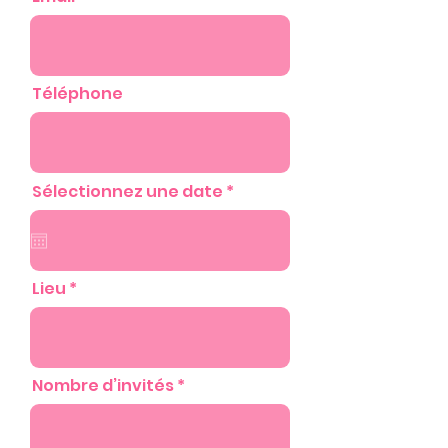
Téléphone
r
Sélectionnez une date
*
e
q
u
i
r
e
Lieu
d
Nombre d’invités