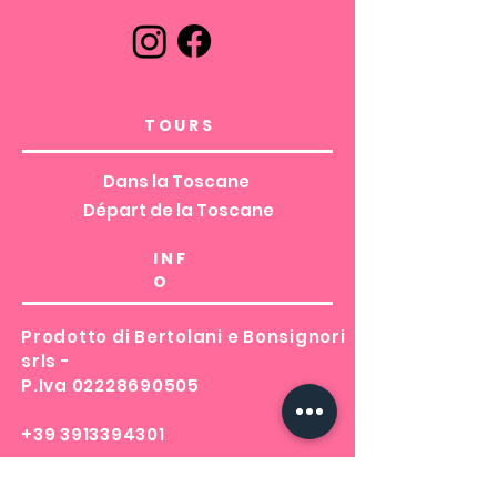
TOURS
Dans la Toscane
Départ de la Toscane
INF
O
Prodotto di Bertolani e Bonsignori
srls -
P.Iva
02228690505
+39 3913394301
booking@clickintuscany.com