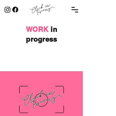
WORK
in
progr
ess