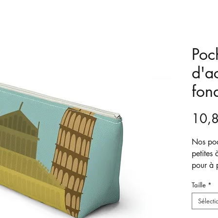
Poc
d'a
fon
10,
Nos poc
petites 
pour à p
d'excell
Taille
*
voyage 
partir 
Sélecti
fermetur