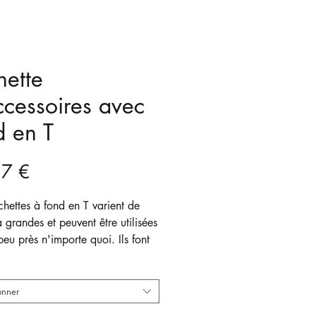
hette
ccessoires avec
d en T
Prix
87 €
hettes à fond en T varient de
à grandes et peuvent être utilisées
eu près n'importe quoi. Ils font
ents étuis à crayons et sacs de
cosmétiques. Ils sont fabriqués à
d'un matériau durable avec une
onner
e à glissière.